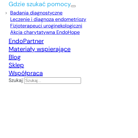
Gdzie szukać pomocy
Badania diagnostyczne
Leczenie i diagnoza endometriozy
Fizjoterapeuci uroginekologiczni
Akcja charytatywna EndoHope
EndoPartner
Materiały wspierające
Blog
Sklep
Współpraca
Szukaj