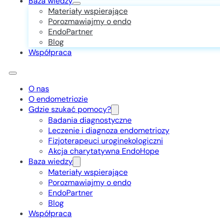
Baza wiedzy
Materiały wspierające
Porozmawiajmy o endo
EndoPartner
Blog
Współpraca
O nas
O endometriozie
Gdzie szukać pomocy?
Badania diagnostyczne
Leczenie i diagnoza endometriozy
Fizjoterapeuci uroginekologiczni
Akcja charytatywna EndoHope
Baza wiedzy
Materiały wspierające
Porozmawiajmy o endo
EndoPartner
Blog
Współpraca