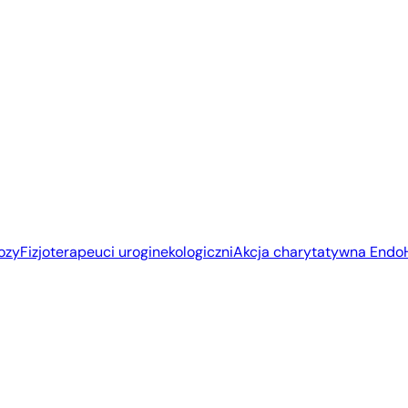
ozy
Fizjoterapeuci uroginekologiczni
Akcja charytatywna End