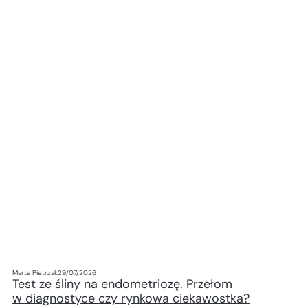
Marta Pietrzak
29/07/2026
Test ze śliny na endometriozę. Przełom
w diagnostyce czy rynkowa ciekawostka?