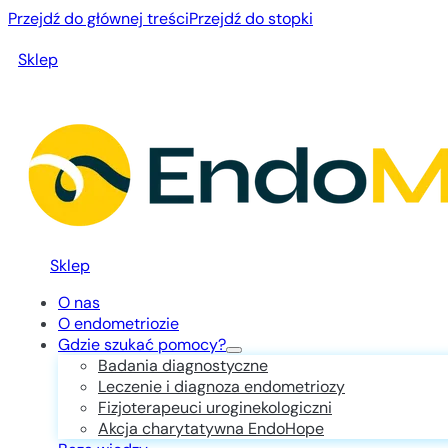
Przejdź do głównej treści
Przejdź do stopki
Sklep
Sklep
O nas
O endometriozie
Gdzie szukać pomocy?
Badania diagnostyczne
Leczenie i diagnoza endometriozy
Fizjoterapeuci uroginekologiczni
Akcja charytatywna EndoHope