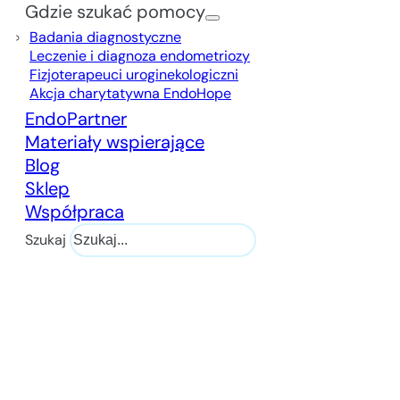
Gdzie szukać pomocy
Badania diagnostyczne
Leczenie i diagnoza endometriozy
Fizjoterapeuci uroginekologiczni
Akcja charytatywna EndoHope
EndoPartner
Materiały wspierające
Blog
Sklep
Współpraca
Szukaj