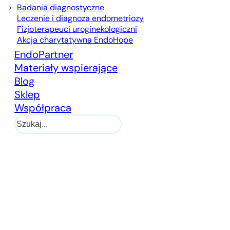
Badania diagnostyczne
Leczenie i diagnoza endometriozy
Fizjoterapeuci uroginekologiczni
Akcja charytatywna EndoHope
EndoPartner
Materiały wspierające
Blog
Sklep
Współpraca
Szukaj