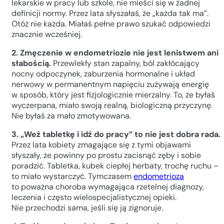
lekarskie w pracy lub szkole, nie mieści się w żadnej
definicji normy. Przez lata słyszałaś, że „każda tak ma”.
Otóż nie każda. Miałaś pełne prawo szukać odpowiedzi
znacznie wcześniej.
2. Zmęczenie w endometriozie nie jest lenistwem ani
słabością.
Przewlekły stan zapalny, ból zakłócający
nocny odpoczynek, zaburzenia hormonalne i układ
nerwowy w permanentnym napięciu zużywają energię
w sposób, który jest fizjologicznie mierzalny. To, że byłaś
wyczerpana, miało swoją realną, biologiczną przyczynę.
Nie byłaś za mało zmotywowana.
3. „Weź tabletkę i idź do pracy” to nie jest dobra rada.
Przez lata kobiety zmagające się z tymi objawami
słyszały, że powinny po prostu zacisnąć zęby i sobie
poradzić. Tabletka, kubek ciepłej herbaty, trochę ruchu –
to miało wystarczyć. Tymczasem
endometrioza
to poważna choroba wymagająca rzetelnej diagnozy,
leczenia i często wielospecjalistycznej opieki.
Nie przechodzi sama, jeśli się ją zignoruje.