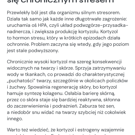
Przewlekły ból jest dla organizmu silnym stresorem.
Działa tak samo jak każde inne długotrwałe zagrożenie:
uruchamia oś HPA, czyli układ podwzgórze-przysadka-
nadnercza, i zwiększa produkcję kortyzolu. Kortyzol
to hormon stresu, który w krótkich epizodach działa
ochronnie. Problem zaczyna się wtedy, gdy jego poziom
jest stale podwyższony.
Chronicznie wysoki kortyzol ma szereg konsekwencji
widocznych na twarzy i skórze. Sprzyja zatrzymywaniu
wody w tkankach, co prowadzi do charakterystycznej
„puchatości” twarzy, szczególnie w okolicach policzków
i żuchwy. Spowalnia regenerację skóry, bo kortyzol
hamuje syntezę kolagenu. Osłabia barierę skórną,
przez co skóra staje się bardziej reaktywna, skłonna
do zaczerwienienia i podrażnień. Zaburza też sen,
a niedobór snu widać na twarzy szybciej niż cokolwiek
innego.
Warto też wiedzieć, że kortyzol i estrogeny wzajemnie