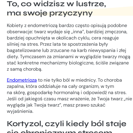
To, co widzisz w lustrze,
ma swoje przyczyny
Kobiety z endometriozą bardzo często opisują podobne
obserwacje: twarz wydaje się „inna”, bardziej zmęczona,
bardziej opuchnięta w okolicach cyklu, cera reaguje
silniej na stres. Przez lata te spostrzeżenia były
bagatelizowane lub zrzucane na karb niewyspania i złej
diety. Tymczasem za zmianami w wyglądzie twarzy mogą
stać konkretne mechanizmy biologiczne, ściśle związane
z samą chorobą.
Endometrioza
to nie tylko ból w miednicy. To choroba
zapalna, która oddziałuje na cały organizm, w tym
na skórę, gospodarkę hormonalną i odpowiedź na stres.
Jeśli od jakiegoś czasu masz wrażenie, że Twoja twarz „nie
wygląda jak Twoja twarz”, masz prawo szukać
wyjaśnienia.
Kortyzol, czyli kiedy ból staje
się chronicznym stresem