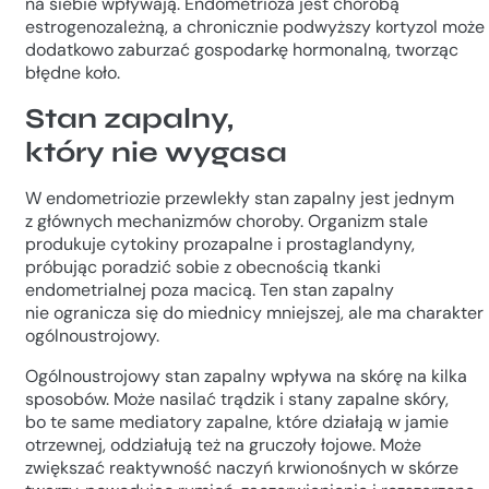
na siebie wpływają. Endometrioza jest chorobą
estrogenozależną, a chronicznie podwyższy kortyzol może
dodatkowo zaburzać gospodarkę hormonalną, tworząc
błędne koło.
Stan zapalny,
który nie wygasa
W endometriozie przewlekły stan zapalny jest jednym
z głównych mechanizmów choroby. Organizm stale
produkuje cytokiny prozapalne i prostaglandyny,
próbując poradzić sobie z obecnością tkanki
endometrialnej poza macicą. Ten stan zapalny
nie ogranicza się do miednicy mniejszej, ale ma charakter
ogólnoustrojowy.
Ogólnoustrojowy stan zapalny wpływa na skórę na kilka
sposobów. Może nasilać trądzik i stany zapalne skóry,
bo te same mediatory zapalne, które działają w jamie
otrzewnej, oddziałują też na gruczoły łojowe. Może
zwiększać reaktywność naczyń krwionośnych w skórze