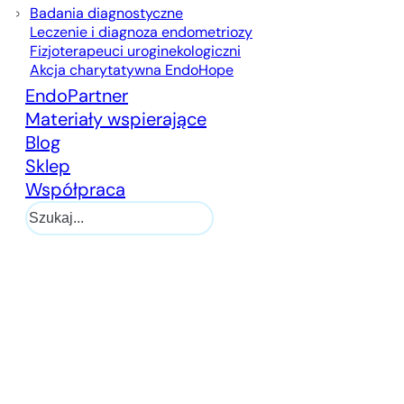
Badania diagnostyczne
Leczenie i diagnoza endometriozy
Fizjoterapeuci uroginekologiczni
Akcja charytatywna EndoHope
EndoPartner
Materiały wspierające
Blog
Sklep
Współpraca
Szukaj