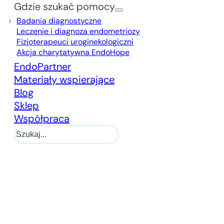
Gdzie szukać pomocy
Badania diagnostyczne
Leczenie i diagnoza endometriozy
Fizjoterapeuci uroginekologiczni
Akcja charytatywna EndoHope
EndoPartner
Materiały wspierające
Blog
Sklep
Współpraca
Szukaj