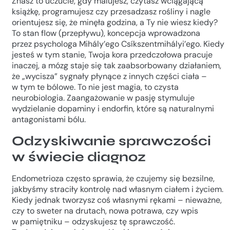
Znasz to uczucie, gdy malujesz, czytasz wciągającą
książkę, programujesz czy przesadzasz rośliny i nagle
orientujesz się, że minęła godzina, a Ty nie wiesz kiedy?
To stan flow (przepływu), koncepcja wprowadzona
przez psychologa Mihály’ego Csíkszentmihályi’ego. Kiedy
jesteś w tym stanie, Twoja kora przedczołowa pracuje
inaczej, a mózg staje się tak zaabsorbowany działaniem,
że „wycisza” sygnały płynące z innych części ciała –
w tym te bólowe. To nie jest magia, to czysta
neurobiologia. Zaangażowanie w pasję stymuluje
wydzielanie dopaminy i endorfin, które są naturalnymi
antagonistami bólu.
Odzyskiwanie sprawczości
w świecie diagnoz
Endometrioza często sprawia, że czujemy się bezsilne,
jakbyśmy straciły kontrolę nad własnym ciałem i życiem.
Kiedy jednak tworzysz coś własnymi rękami – nieważne,
czy to sweter na drutach, nowa potrawa, czy wpis
w pamiętniku – odzyskujesz tę sprawczość.