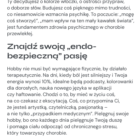
Ty decydujesz o kolorze włóczki, o ostrości przypraw,
o doborze słów. Budujesz coś pięknego mimo trudności,
co niesamowicie wzmacnia psychikę. To poczucie: „mogę
coś stworzyć”, „mam wpływ na ten mały kawałek świata”,
jest fundamentem zdrowia psychicznego w chorobie
przewlekłej.
Znajdź swoją „endo-
bezpieczną” pasję
Hobby nie musi być wymagające fizycznie, by działało
terapeutycznie. Na dni, kiedy ból jest silniejszy i Twoja
energia wynosi 10%, idealne będą podcasty, kolorowanki
dla dorosłych, nauka nowego języka w aplikacji
czy haftowanie. Chodzi o to, by mieć w życiu coś,
na co czekasz z ekscytacją. Coś, co przypomina Ci,
że jesteś artystką, czytelniczką, pasjonatką –
a nie tylko „przypadkiem medycznym”. Pielęgnuj swoje
hobby, bo ono każdego dnia pielęgnuje Twoją duszę
i pomaga ciału odpocząć od chronicznego stresu,
który towarzyszy chorobie.