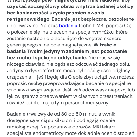
uzyskać szczegółowy obraz wnętrza badanej okolicy
bez konieczności użycia promieniowania
rentgenowskiego
. Badanie jest bezpieczne, bezbolesne
i nieinwazyjne. Na czas
badania
technik MRI poprosi Cię
o położenie się na plecach na specjalnym łóżku, które
zostanie następnie przesunięte do wnętrza skanera
generującego silne pole magnetyczne.
W trakcie
badania Twoim jedynym zadaniem jest pozostanie
bez ruchu i spokojne oddychanie.
Nie musisz się
niczego obawiać, nie będziesz odczuwać żadnego bólu.
Jedynym dyskomfortem mogą był dość głośne odgłosy
urządzenia – jeśli będą dla Ciebie zbyt uciążliwe, możesz
poprosić osobę przeprowadzającą badanie o specjalne
słuchawki wygłuszające. Jeśli zaś odczuwasz niepokój lub
lęk związany z przebywaniem w ciasnych przestrzeniach,
również poinformuj o tym personel medyczny.
Badanie trwa zwykle od 30 do 60 minut, a wyniki
dostępne są w ciągu kilku dni i podlegają ocenie
radiologicznej. Na podstawie obrazów MRI lekarz
specjalista endometriozy może dokładnie ocenić stopień