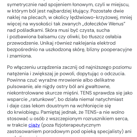
symetrycznie nad spojeniem łonowym, czyli w miejscu,
w którym ból jest najbardziej kłujący. Pozostałe dwie
naklej na plecach, w okolicy lędźwiowo-krzyżowej, mniej
więcej na wysokości tak zwanych „dołeczków Wenus”
nad pośladkami. Skóra musi być czysta, sucha
i pozbawiona balsamu czy oliwki, bo tłuszcz osłabia
przewodzenie. Unikaj również naklejania elektrod
bezpośrednio na uszkodzoną skórę, blizny pooperacyjne
i znamiona.
Po włączeniu urządzenia zacznij od najniższego poziomu
natężenia i zwiększaj je powoli, dopytując o odczucia.
Powinna czuć wyraźne mrowienie albo delikatne
pulsowanie, ale nigdy ostry ból ani gwałtowne,
niekontrolowane skurcze mięśni. TENS sprawdza się jako
wsparcie „ratunkowe”, bo działa niemal natychmiast
i daje czas lekom doustnym na wchłonięcie się
do krwiobiegu. Pamiętaj jednak, że TENS-a nie wolno
stosować u osób z wszczepionym rozrusznikiem serca,
w trakcie
ciąży
(poza fizjoterapeutycznym
zastosowaniem porodowym pod opieką specjalisty) ani