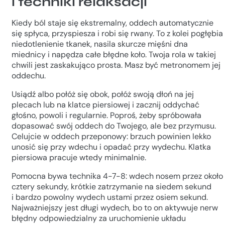
i techniki relaksacji
Kiedy ból staje się ekstremalny, oddech automatycznie
się spłyca, przyspiesza i robi się rwany. To z kolei pogłębia
niedotlenienie tkanek, nasila skurcze mięśni dna
miednicy i napędza całe błędne koło. Twoja rola w takiej
chwili jest zaskakująco prosta. Masz być metronomem jej
oddechu.
Usiądź albo połóż się obok, połóż swoją dłoń na jej
plecach lub na klatce piersiowej i zacznij oddychać
głośno, powoli i regularnie. Poproś, żeby spróbowała
dopasować swój oddech do Twojego, ale bez przymusu.
Celujcie w oddech przeponowy: brzuch powinien lekko
unosić się przy wdechu i opadać przy wydechu. Klatka
piersiowa pracuje wtedy minimalnie.
Pomocna bywa technika 4-7-8: wdech nosem przez około
cztery sekundy, krótkie zatrzymanie na siedem sekund
i bardzo powolny wydech ustami przez osiem sekund.
Najważniejszy jest długi wydech, bo to on aktywuje nerw
błędny odpowiedzialny za uruchomienie układu