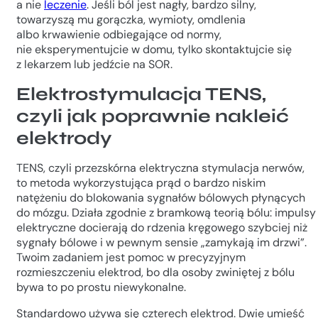
a nie
leczenie
. Jeśli ból jest nagły, bardzo silny,
towarzyszą mu gorączka, wymioty, omdlenia
albo krwawienie odbiegające od normy,
nie eksperymentujcie w domu, tylko skontaktujcie się
z lekarzem lub jedźcie na SOR.
Elektrostymulacja TENS,
czyli jak poprawnie nakleić
elektrody
TENS, czyli przezskórna elektryczna stymulacja nerwów,
to metoda wykorzystująca prąd o bardzo niskim
natężeniu do blokowania sygnałów bólowych płynących
do mózgu. Działa zgodnie z bramkową teorią bólu: impulsy
elektryczne docierają do rdzenia kręgowego szybciej niż
sygnały bólowe i w pewnym sensie „zamykają im drzwi”.
Twoim zadaniem jest pomoc w precyzyjnym
rozmieszczeniu elektrod, bo dla osoby zwiniętej z bólu
bywa to po prostu niewykonalne.
Standardowo używa się czterech elektrod. Dwie umieść