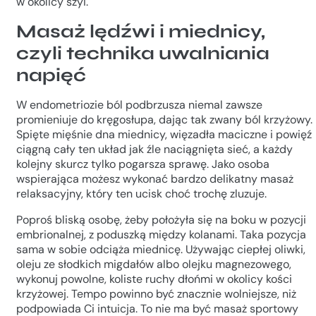
w okolicy szyi.
Masaż lędźwi i miednicy,
czyli technika uwalniania
napięć
W endometriozie ból podbrzusza niemal zawsze
promieniuje do kręgosłupa, dając tak zwany ból krzyżowy.
Spięte mięśnie dna miednicy, więzadła maciczne i powięź
ciągną cały ten układ jak źle naciągnięta sieć, a każdy
kolejny skurcz tylko pogarsza sprawę. Jako osoba
wspierająca możesz wykonać bardzo delikatny masaż
relaksacyjny, który ten ucisk choć trochę zluzuje.
Poproś bliską osobę, żeby położyła się na boku w pozycji
embrionalnej, z poduszką między kolanami. Taka pozycja
sama w sobie odciąża miednicę. Używając ciepłej oliwki,
oleju ze słodkich migdałów albo olejku magnezowego,
wykonuj powolne, koliste ruchy dłońmi w okolicy kości
krzyżowej. Tempo powinno być znacznie wolniejsze, niż
podpowiada Ci intuicja. To nie ma być masaż sportowy