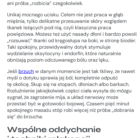
ani próba „rozbicia” czegokolwiek.
Unikaj mocnego ucisku. Celem nie jest praca w głąb
mięśnia, tylko delikatne przesuwanie skóry względem
tkanek leżących pod nią, czyli klasyczna praca
powięziowa. Możesz też użyć nasady dłoni i bardzo powoli
„rozsuwać” tkanki od kręgosłupa na boki, w stronę bioder.
Taki spokojny, przewidywalny dotyk stymuluje
wydzielanie oksytocyny i endorfin, które naturalnie
obniżają poziom odczuwanego bólu oraz lęku.
Jeśli
brzuch
w danym momencie jest tak tkliwy, że nawet
myśl o dotyku sprawia jej ból, kompletnie odpuść
tę okolicę. Skup się na stopach, dłoniach albo barkach.
Rozluźnienie jakiejkolwiek części ciała wysyła do mózgu
sygnał, że zagrożenie mija, a układ nerwowy może
przestać być w gotowości bojowej. Czasem pięć minut
spokojnego masażu stóp robi więcej niż próba „dobrania
się” do brzucha.
Wspólne oddychanie