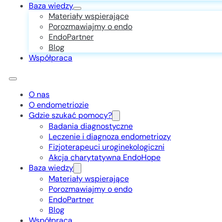
Baza wiedzy
Materiały wspierające
Porozmawiajmy o endo
EndoPartner
Blog
Współpraca
O nas
O endometriozie
Gdzie szukać pomocy?
Badania diagnostyczne
Leczenie i diagnoza endometriozy
Fizjoterapeuci uroginekologiczni
Akcja charytatywna EndoHope
Baza wiedzy
Materiały wspierające
Porozmawiajmy o endo
EndoPartner
Blog
Współpraca