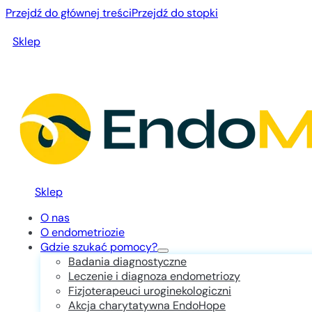
Przejdź do głównej treści
Przejdź do stopki
Sklep
Sklep
O nas
O endometriozie
Gdzie szukać pomocy?
Badania diagnostyczne
Leczenie i diagnoza endometriozy
Fizjoterapeuci uroginekologiczni
Akcja charytatywna EndoHope