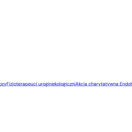
ozy
Fizjoterapeuci uroginekologiczni
Akcja charytatywna End